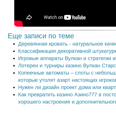
Еще записи по теме
Деревянная кровать - натуральное каче
Классификация декоративной штукатур
Игровые аппараты Вулкан и стратегии и
Лотереи и турниры казино Вулкан Старс
Копеечные автоматы – слоты с небольш
которые утолят азарт настоящих игроко
Нужен ли дизайн проект дома или квар
Как превратить казино Азино777 в пост
хорошего настроения и дополнительног