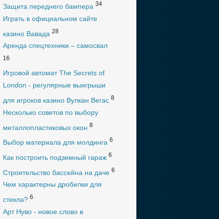
34
Защита переднего бампера
Играть в официальном сайте
28
казино Вавада
Аренда спецтехники – самосвал
16
Игровой автомат The Secrets of
London - регулярные выигрыши
8
для игроков казино Вулкан Вегас
Несколько советов по выбору
8
металлопластиковых окон
6
Выбор материала для молдинга
6
Как построить подземный гараж
6
Строительство бассейна на даче
Чем характерны дробилки для
6
стекла?
Арт Нуво - новое слово в