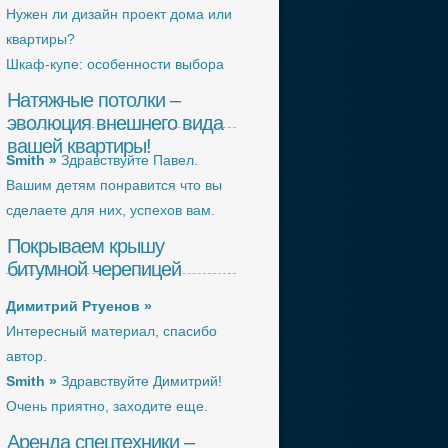
Нужен ли дизайн проект дома или
квартиры?
Шкаф-купе: особенности выбора
Натяжные потолки –
эволюция внешнего вида
вашей квартиры!
Smith »
Здравствуйте Павел.
Вашим детям понравится что вы
сделаете для них, успехов вам.
Покрываем крышу
битумной черепицей
Димитрий Ртуенов »
Интересный материал, спасибо
автор.
Smith »
Здравствуйте Димитрий!
Очень приятно, заходите еще.
Аренда спецтехники –