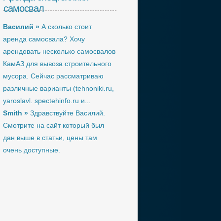
самосвал
Василий »
А сколько стоит
аренда самосвала? Хочу
арендовать несколько самосвалов
КамАЗ для вывоза строительного
мусора. Сейчас рассматриваю
различные варианты (tehnoniki.ru,
yaroslavl. spectehinfo.ru и...
Smith »
Здравствуйте Василий.
Смотрите на сайт который был
дан выше в статьи, цены там
очень доступные.