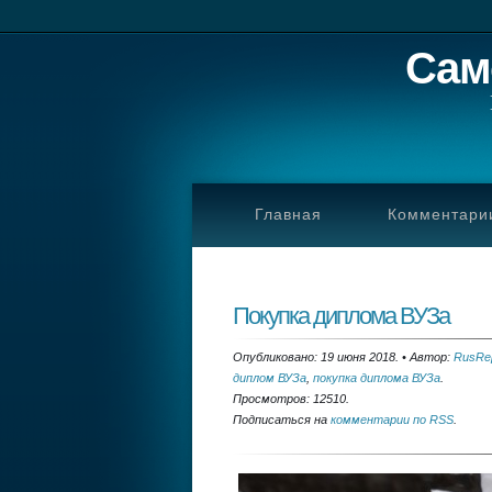
Сам
Главная
Комментари
Покупка диплома ВУЗа
Опубликовано: 19 июня 2018.
•
Автор:
RusRep
диплом ВУЗа
,
покупка диплома ВУЗа
.
Просмотров: 12510.
Подписаться на
комментарии по RSS
.