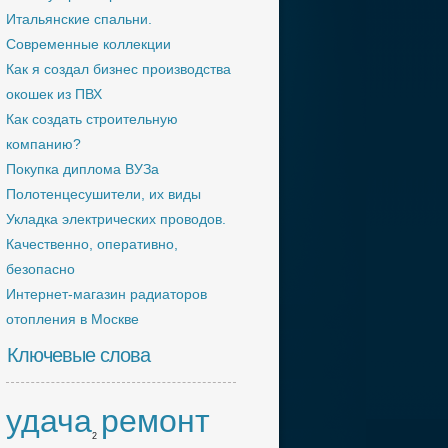
Итальянские спальни.
Современные коллекции
Как я создал бизнес производства
окошек из ПВХ
Как создать строительную
компанию?
Покупка диплома ВУЗа
Полотенцесушители, их виды
Укладка электрических проводов.
Качественно, оперативно,
безопасно
Интернет-магазин радиаторов
отопления в Москве
Ключевые слова
удача
ремонт
2