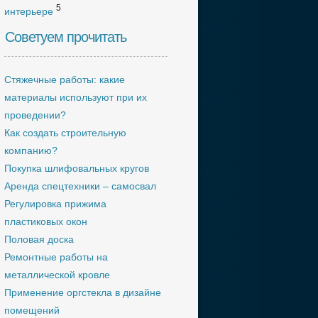
5
интерьере
Советуем прочитать
Стяжечные работы: какие
материалы используют при их
проведении?
Как создать строительную
компанию?
Покупка шлифовальных кругов
Аренда спецтехники – самосвал
Регулировка прижима
пластиковых окон
Половая доска
Ремонтные работы на
металлической кровле
Применение оргстекла в дизайне
помещений