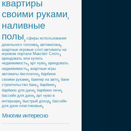
квартиры
своими руками
2
наливные
полы
cферы использования
2
дизельного топлива
автоматика
1
1
азартные игровые слот-автоматы на
игровом портале Максбет Слотс
1
арендовать или купить
недвижимость
арт нуво
арендовать
1
1
недвижимость
азартные игры
1
автоматы бесплатно
барбекю
1
своими руками
бампер на авто
бани
1
1
строительство бань
барбекю
1
1
барбекю для дачи
барбекю печи
1
1
бассейн для дачи
арт нуво в
1
интерьере
быстрый доход
бассейн
1
1
для дачи пластиковые
1
Многим интересно