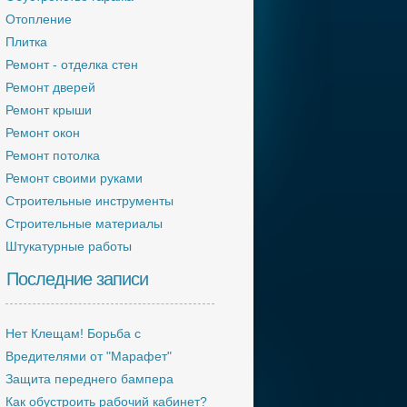
Отопление
Плитка
Ремонт - отделка стен
Ремонт дверей
Ремонт крыши
Ремонт окон
Ремонт потолка
Ремонт своими руками
Строительные инструменты
Строительные материалы
Штукатурные работы
Последние записи
Нет Клещам! Борьба с
Вредителями от "Марафет"
Защита переднего бампера
Как обустроить рабочий кабинет?