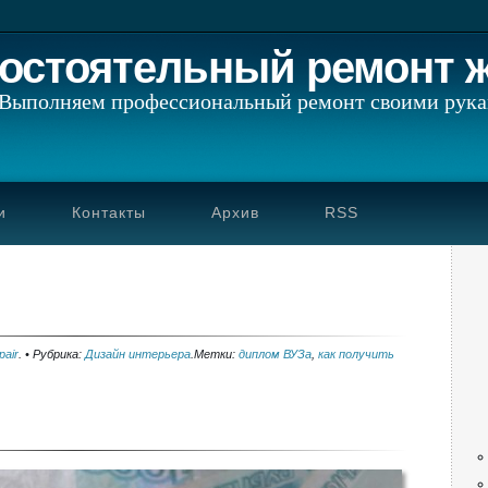
остоятельный ремонт 
Выполняем профессиональный ремонт своими рук
и
Контакты
Архив
RSS
air
.
•
Рубрика:
Дизайн интерьера
.
Метки:
диплом ВУЗа
,
как получить