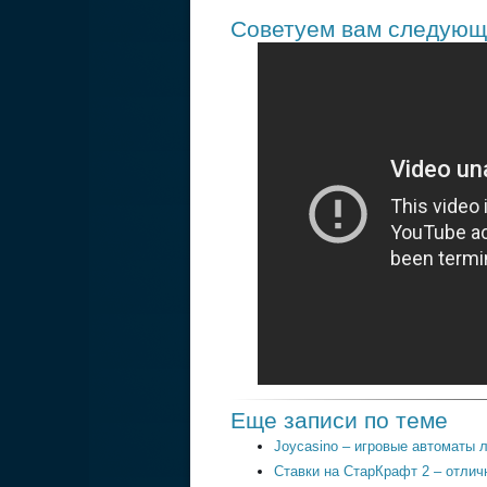
Советуем вам следующ
Еще записи по теме
Joycasino – игровые автоматы 
Ставки на СтарКрафт 2 – отлич