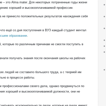
 – это Alma mater. Для некоторых потраченные годы жизни
дению хорошей и высокооплачиваемой профессии.
а не принесло положительных результатов нахождения себя
 что ещё со дня поступления в ВУЗ каждый студент мечтал
ысшем образовании
.
, которые по различным причинам не смогли поступить в
ачали получать знания после окончания школы на рабочих
ких людей не составило большого труда, а с теорией им
ьно в процессе работы.
и профессионалами своего дела, однако продвинуться по
ения хорошей и высокооплачиваемой должности, они не
считывать исключительно те люди, которые на руках имеют