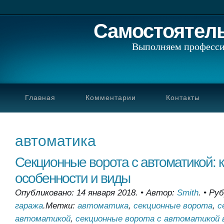
Самостоятел
Выполняем професси
Главная
Комментарии
Контакты
автоматика
Секционные ворота с автоматикой: 
особенности и виды
Опубликовано: 14 января 2018.
•
Автор:
Smith
.
•
Руб
гаража
.
Метки:
автоматика
,
секционные ворота
,
с
автоматикой
,
секционные ворота с автоматикой 