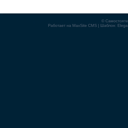
© Самостояте
Работает на MaxSite CMS | Шаблон: Elegan