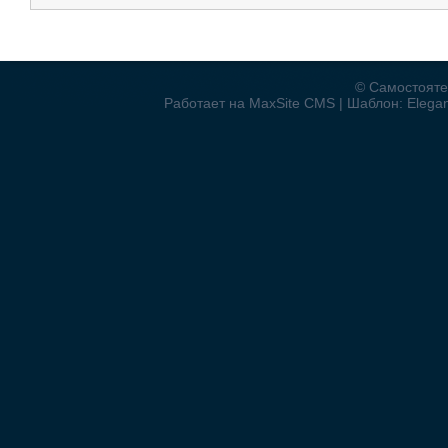
© Самостояте
Работает на MaxSite CMS | Шаблон: Elegant