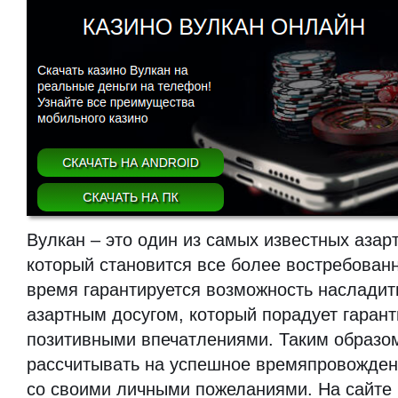
Вулкан – это один из самых известных азар
который становится все более востребован
время гарантируется возможность наслади
азартным досугом, который порадует гаран
позитивными впечатлениями. Таким образо
рассчитывать на успешное времяпровожден
со своими личными пожеланиями. На сайте