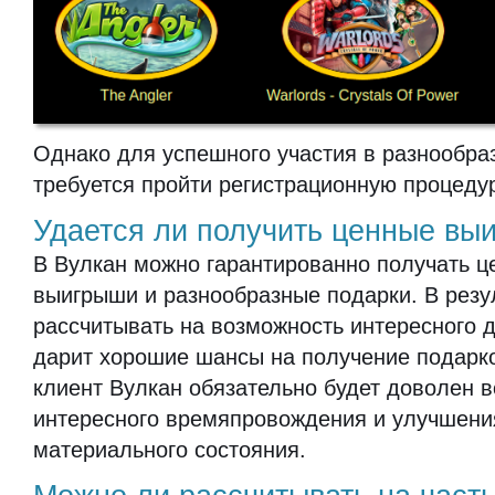
Однако для успешного участия в разнообра
требуется пройти регистрационную процедур
Удается ли получить ценные вы
В Вулкан можно гарантированно получать 
выигрыши и разнообразные подарки. В резу
рассчитывать на возможность интересного д
дарит хорошие шансы на получение подарк
клиент Вулкан обязательно будет доволен 
интересного времяпровождения и улучшени
материального состояния.