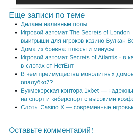
Еще записи по теме
Делаем наливные полы
Игровой автомат The Secrets of London 
выигрыши для игроков казино Вулкан В
Дома из бревна: плюсы и минусы
Игровой автомат Secrets of Atlantis - в
в слотах от НетЕнт
В чем преимущества монолитных домов
опалубкой?
Букмекерская контора 1xbet — надежны
на спорт и киберспорт с высокими коэ
Слоты Casino X — современные игровы
Оставьте комментарий!