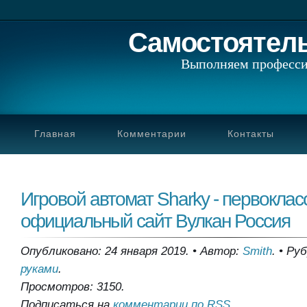
Самостоятел
Выполняем професси
Главная
Комментарии
Контакты
Игровой автомат Sharky - первоклас
официальный сайт Вулкан Россия
Опубликовано: 24 января 2019.
•
Автор:
Smith
.
•
Руб
руками
.
Просмотров: 3150.
Подписаться на
комментарии по RSS
.