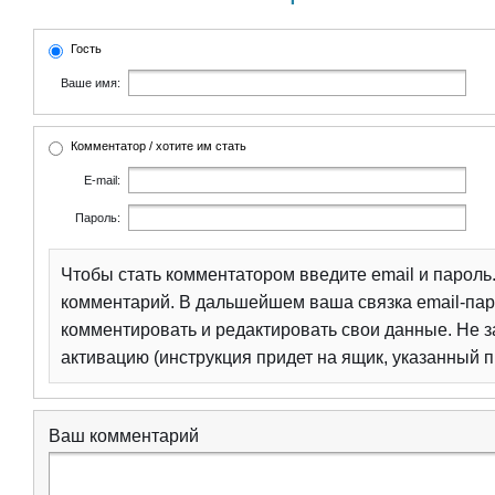
Гость
Ваше имя:
Комментатор / хотите им стать
E-mail:
Пароль:
Чтобы стать комментатором введите email и парол
комментарий. В дальшейшем ваша связка email-пар
комментировать и редактировать свои данные. Не з
активацию (инструкция придет на ящик, указанный п
Ваш комментарий