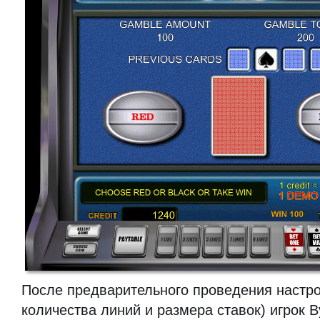
После предварительного проведения настро
количества линий и размера ставок) игрок 