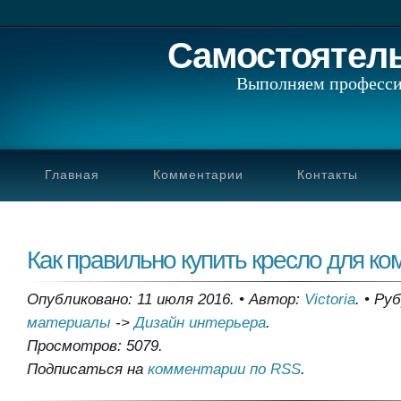
Самостоятел
Выполняем професси
Главная
Комментарии
Контакты
Как правильно купить кресло для к
Опубликовано: 11 июля 2016.
•
Автор:
Victoria
.
•
Руб
материалы
->
Дизайн интерьера
.
Просмотров: 5079.
Подписаться на
комментарии по RSS
.