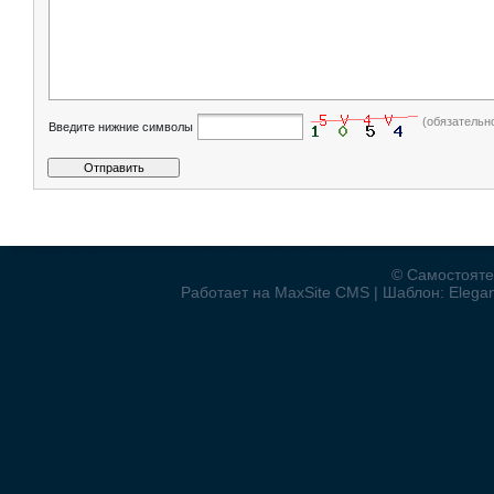
(обязательн
Введите нижние символы
© Самостояте
Работает на MaxSite CMS | Шаблон: Elegant