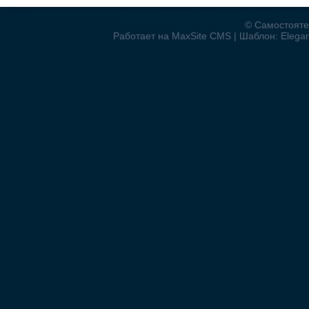
© Самостояте
Работает на MaxSite CMS | Шаблон: Elegant