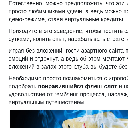
Естественно, можно предположить, что эти 
просто любимчиками удачи, а ведь можно п
демо-режиме, ставя виртуальные кредиты.
Приходите в это заведение, чтобы тестить 
сутками, копить опыт, нарабатывать стратег
Играя без вложений, гости азартного сайта 
эмоций и отдохнут, а ведь об этом мечтают 
вложений в залах этого клуба вы будете без
Необходимо просто познакомиться с игрово
подобрать
понравившийся флеш-слот
и н
удовольствие от гемблинг-процесса, насла
виртуальным путешествием.