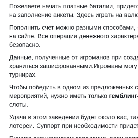
Пожелаете начать платные баталии, придет
на заполнение анкеты. Здесь играть на вал
Пополнить счет можно разными способами, 
на сайте. Все операции денежного характер
безопасно.
Данные, полученные от игроманов при созда
храниться зашифрованными.Игроманы могут
турнирах.
Чтобы победить в одном из предложенных 
мероприятий, нужно иметь только
гемблин
слоты.
Удача в этом заведении будет около вас, та
лотереи. Суппорт при необходимости приде