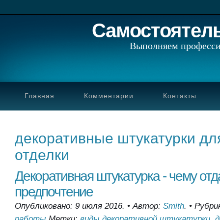
Самостоятел
Выполняем професси
Главная
Комментарии
Контакты
декоративные штукатурки дл
отделки
Декоративная штукатурка - чему отд
предпочтение
Опубликовано: 9 июля 2016.
•
Автор:
Smith
.
•
Рубри
работы
.
Метки:
виды декоративной штукатурки
,
д