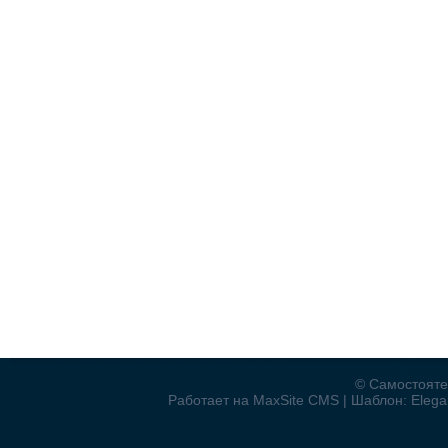
© Самостояте
Работает на MaxSite CMS | Шаблон: Elegan