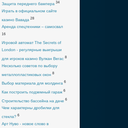
34
Защита переднего бампера
Играть в официальном сайте
28
казино Вавада
Аренда спецтехники – самосвал
16
Игровой автомат The Secrets of
London - регулярные выигрыши
8
для игроков казино Вулкан Вегас
Несколько советов по выбору
8
металлопластиковых окон
6
Выбор материала для молдинга
6
Как построить подземный гараж
6
Строительство бассейна на даче
Чем характерны дробилки для
6
стекла?
Арт Нуво - новое слово в