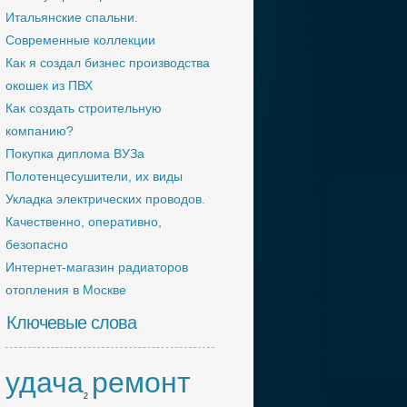
Итальянские спальни.
Современные коллекции
Как я создал бизнес производства
окошек из ПВХ
Как создать строительную
компанию?
Покупка диплома ВУЗа
Полотенцесушители, их виды
Укладка электрических проводов.
Качественно, оперативно,
безопасно
Интернет-магазин радиаторов
отопления в Москве
Ключевые слова
удача
ремонт
2