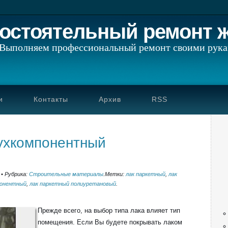
остоятельный ремонт 
Выполняем профессиональный ремонт своими рук
и
Контакты
Архив
RSS
вухкомпонентный
•
Рубрика:
Строительные материалы
.
Метки:
лак паркетный
,
лак
понентный
,
лак паркетный полиуретановый
.
Прежде всего, на выбор типа лака влияет тип
помещения. Если Вы будете покрывать лаком