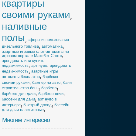
квартиры
своими руками
2
наливные
полы
cферы использования
2
дизельного топлива
автоматика
1
1
азартные игровые слот-автоматы на
игровом портале Максбет Слотс
1
арендовать или купить
недвижимость
арт нуво
арендовать
1
1
недвижимость
азартные игры
1
автоматы бесплатно
барбекю
1
своими руками
бампер на авто
бани
1
1
строительство бань
барбекю
1
1
барбекю для дачи
барбекю печи
1
1
бассейн для дачи
арт нуво в
1
интерьере
быстрый доход
бассейн
1
1
для дачи пластиковые
1
Многим интересно