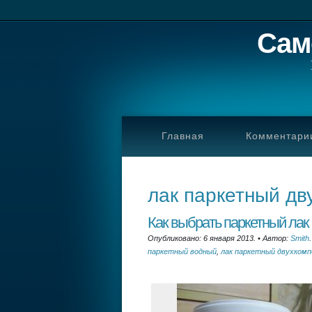
Сам
Главная
Комментари
лак паркетный д
Как выбрать паркетный лак
Опубликовано: 6 января 2013.
•
Автор:
Smith
.
паркетный водный
,
лак паркетный двухком