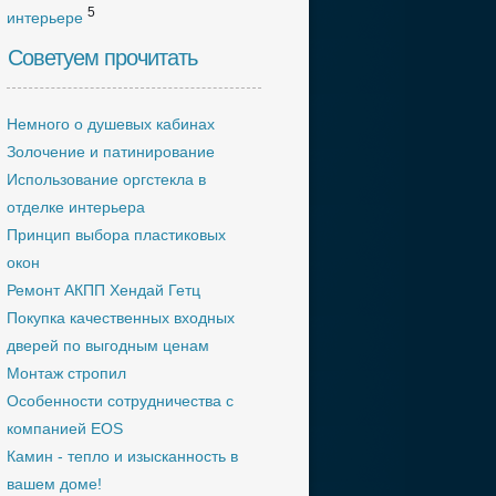
5
интерьере
Советуем прочитать
Немного о душевых кабинах
Золочение и патинирование
Использование оргстекла в
отделке интерьера
Принцип выбора пластиковых
окон
Ремонт АКПП Хендай Гетц
Покупка качественных входных
дверей по выгодным ценам
Монтаж стропил
Особенности сотрудничества с
компанией EOS
Камин - тепло и изысканность в
вашем доме!