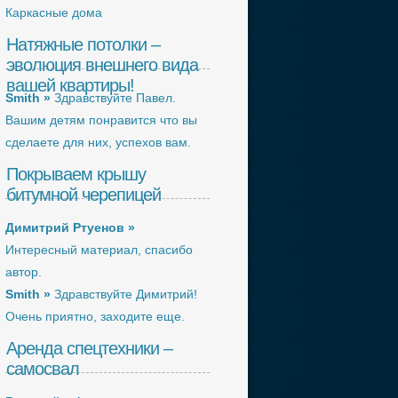
Каркасные дома
Натяжные потолки –
эволюция внешнего вида
вашей квартиры!
Smith »
Здравствуйте Павел.
Вашим детям понравится что вы
сделаете для них, успехов вам.
Покрываем крышу
битумной черепицей
Димитрий Ртуенов »
Интересный материал, спасибо
автор.
Smith »
Здравствуйте Димитрий!
Очень приятно, заходите еще.
Аренда спецтехники –
самосвал