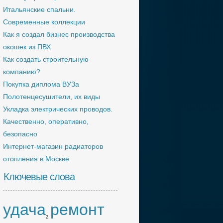
Итальянские спальни.
Современные коллекции
Как я создал бизнес производства
окошек из ПВХ
Как создать строительную
компанию?
Покупка диплома ВУЗа
Полотенцесушители, их виды
Укладка электрических проводов.
Качественно, оперативно,
безопасно
Интернет-магазин радиаторов
отопления в Москве
Ключевые слова
удача
ремонт
2