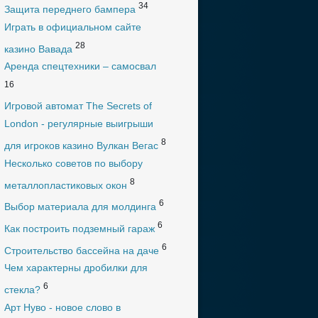
34
Защита переднего бампера
Играть в официальном сайте
28
казино Вавада
Аренда спецтехники – самосвал
16
Игровой автомат The Secrets of
London - регулярные выигрыши
8
для игроков казино Вулкан Вегас
Несколько советов по выбору
8
металлопластиковых окон
6
Выбор материала для молдинга
6
Как построить подземный гараж
6
Строительство бассейна на даче
Чем характерны дробилки для
6
стекла?
Арт Нуво - новое слово в