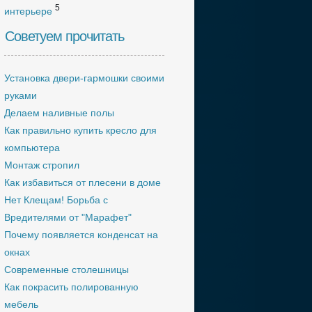
5
интерьере
Советуем прочитать
Установка двери-гармошки своими
руками
Делаем наливные полы
Как правильно купить кресло для
компьютера
Монтаж стропил
Как избавиться от плесени в доме
Нет Клещам! Борьба с
Вредителями от "Марафет"
Почему появляется конденсат на
окнах
Современные столешницы
Как покрасить полированную
мебель