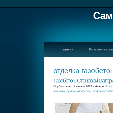
Сам
Главная
Комментари
отделка газобето
Газобетон. Стеновой матер
Опубликовано: 4 января 2013.
•
Автор:
Smith
.
под ключ
,
лучший газобетон
,
отделка газоб