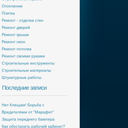
Отопление
Плитка
Ремонт - отделка стен
Ремонт дверей
Ремонт крыши
Ремонт окон
Ремонт потолка
Ремонт своими руками
Строительные инструменты
Строительные материалы
Штукатурные работы
Последние записи
Нет Клещам! Борьба с
Вредителями от "Марафет"
Защита переднего бампера
Как обустроить рабочий кабинет?