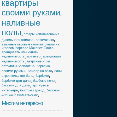
квартиры
своими руками
2
наливные
полы
cферы использования
2
дизельного топлива
автоматика
1
1
азартные игровые слот-автоматы на
игровом портале Максбет Слотс
1
арендовать или купить
недвижимость
арт нуво
арендовать
1
1
недвижимость
азартные игры
1
автоматы бесплатно
барбекю
1
своими руками
бампер на авто
бани
1
1
строительство бань
барбекю
1
1
барбекю для дачи
барбекю печи
1
1
бассейн для дачи
арт нуво в
1
интерьере
быстрый доход
бассейн
1
1
для дачи пластиковые
1
Многим интересно