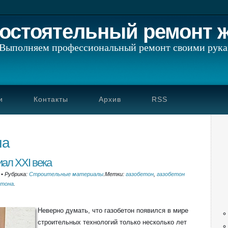
остоятельный ремонт 
Выполняем профессиональный ремонт своими рук
и
Контакты
Архив
RSS
на
иал XXI века
•
Рубрика:
Строительные материалы
.
Метки:
газобетон
,
газобетон
етона
.
Неверно думать, что газобетон появился в мире
строительных технологий только несколько лет