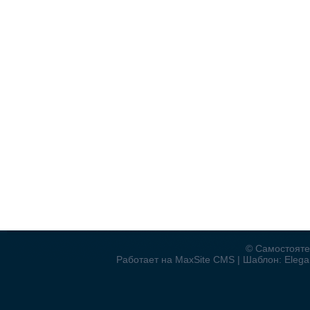
© Самостояте
Работает на MaxSite CMS | Шаблон: Elegan