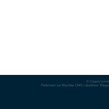
© Самостояте
Работает на MaxSite CMS | Шаблон: Elegan