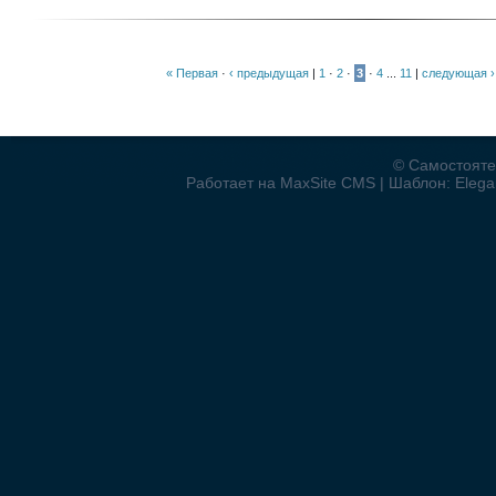
« Первая
·
‹ предыдущая
|
1
·
2
·
3
·
4
...
11
|
следующая ›
© Самостояте
Работает на MaxSite CMS | Шаблон: Elegan