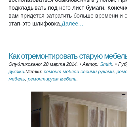
подкладывать под него лист бумаги. Конечн
вам придется затратить больше времени и
этап-это шлифовка.
Далее...
Как отремонтировать старую мебел
Опубликовано: 28 марта 2014.
•
Автор:
Smith
.
•
Руб
руками
.
Метки:
ремонт мебели своими руками
,
рем
мебель
,
ремонтируем мебель
.