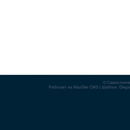
© Самостояте
Работает на MaxSite CMS | Шаблон: Elegan