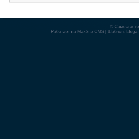
© Самостояте
Работает на MaxSite CMS | Шаблон: Elegant