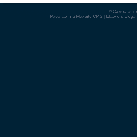
© Самостояте
Работает на MaxSite CMS | Шаблон: Elegant