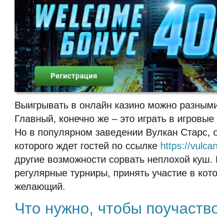
Выигрывать в онлайн казино можно разным
Главный, конечно же – это играть в игровые
Но в популярном заведении Вулкан Старс,
которого ждет гостей по ссылке
https://vulca
другие возможности сорвать неплохой куш. 
регулярные турниры, принять участие в ко
желающий.
Что нужно, чтобы поучаств