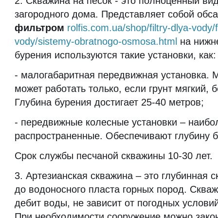
2. Скважина на песок - это полноценный ви
загородного дома. Представляет собой обса
фильтром
rolfis.com.ua/shop/filtry-dlya-vody/f
vody/sistemy-obratnogo-osmosa.html
на нижн
бурения используются такие установки, как:
- малогабаритная передвижная установка. 
может работать только, если грунт мягкий, 
Глубина бурения достигает 25-40 метров;
- передвижные колесные установки – наибо
распространенные. Обеспечивают глубину б
Срок службы песчаной скважины 10-30 лет.
3. Артезианская скважина – это глубинная с
до водоносного пласта горных пород. Сква
дебит воды, не зависит от погодных условий
При необходимости сооружение можно зако