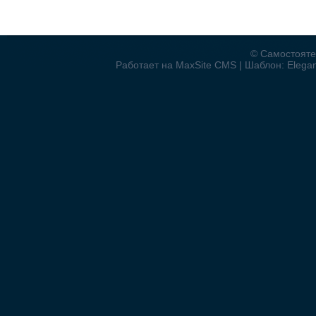
© Самостояте
Работает на MaxSite CMS | Шаблон: Elegant