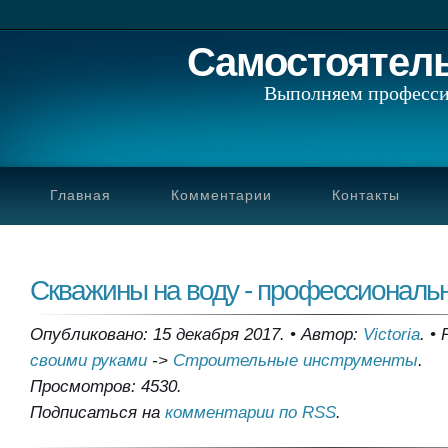
Самостоятел
Выполняем професси
Главная
Комментарии
Контакты
Скважины на воду - профессиональ
Опубликовано: 15 декабря 2017.
•
Автор:
Victoria
.
•
своими руками
->
Строительные инструменты
.
Просмотров: 4530.
Подписаться на
комментарии по RSS
.