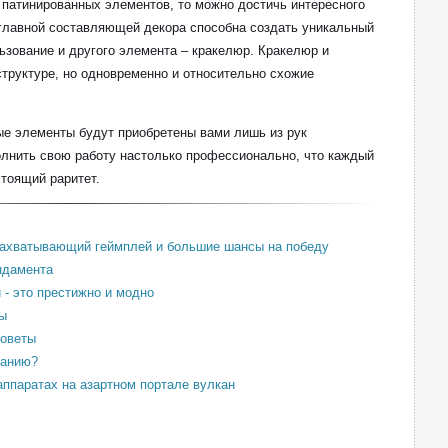
 патинированных элементов, то можно достичь интересного
и главной составляющей декора способна создать уникальный
зование и другого элемента – кракелюр. Кракелюр и
структуре, но одновременно и относительно схожие
ые элементы будут приобретены вами лишь из рук
олнить свою работу настолько профессионально, что каждый
стоящий раритет.
Захватывающий геймплей и большие шансы на победу
ндамента
- это престижно и модно
ы
советы
панию?
ппаратах на азартном портале вулкан