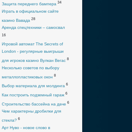
34
Защита переднего бампера
Играть в официальном сайте
28
казино Вавада
Аренда спецтехники – самосвал
16
Игровой автомат The Secrets of
London - регулярные выигрыши
8
для игроков казино Вулкан Вегас
Несколько советов по выбору
8
металлопластиковых окон
6
Выбор материала для молдинга
6
Как построить подземный гараж
6
Строительство бассейна на даче
Чем характерны дробилки для
6
стекла?
Арт Нуво - новое слово в