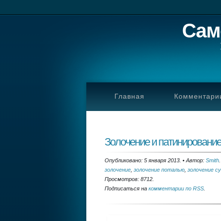
Сам
Главная
Комментари
Золочение и патинировани
Опубликовано: 5 января 2013.
•
Автор:
Smith
.
золочение
,
золочение поталью
,
золочение с
Просмотров: 8712.
Подписаться на
комментарии по RSS
.