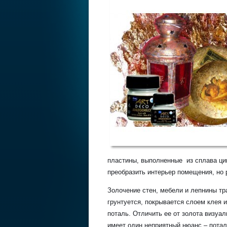
пластины, выполненные из сплава цин
преобразить интерьер помещения, но 
Золочение стен, мебели и лепнины тр
грунтуется, покрывается слоем клея и
поталь. Отличить ее от золота визуа
имеет один неприятный нюанс – потал