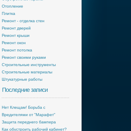
Отопление
Плитка
Ремонт - отделка стен
Ремонт дверей
Ремонт крыши
Ремонт окон
Ремонт потолка
Ремонт своими руками
Строительные инструменты
Строительные материалы
Штукатурные работы
Последние записи
Нет Клещам! Борьба с
Вредителями от "Марафет"
Защита переднего бампера
Как обустроить рабочий кабинет?