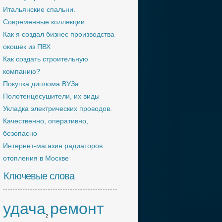
Итальянские спальни.
Современные коллекции
Как я создал бизнес производства
окошек из ПВХ
Как создать строительную
компанию?
Покупка диплома ВУЗа
Полотенцесушители, их виды
Укладка электрических проводов.
Качественно, оперативно,
безопасно
Интернет-магазин радиаторов
отопления в Москве
Ключевые слова
удача
ремонт
2