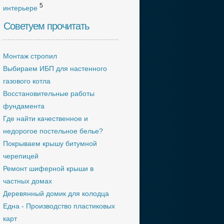
5
интерьере
Советуем прочитать
Монтаж стропил
Выбираем ИБП для настенного
газового котла
Восстановительные работы
фундамента
Где найти качественное и
недорогое постельное белье?
Покрываем крышу битумной
черепицей
Ремонт шиферной крыши в
частных домах
Деревянный домик для колодца
Една - Производство пластиковых
карт