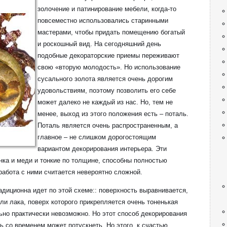
золочение и патинирование мебели, когда-то
повсеместно использовались старинными
мастерами, чтобы придать помещению богатый
и роскошный вид. На сегодняшний день
подобные декораторские приемы переживают
свою «вторую молодость». Но использование
сусального золота является очень дорогим
удовольствиям, поэтому позволить его себе
может далеко не каждый из нас. Но, тем не
менее, выход из этого положения есть – поталь.
Поталь является очень распространенным, а
главное – не слишком дорогостоящим
вариантом декорирования интерьера. Эти
ка и меди и тонкие по толщине, способны полностью
работа с ними считается невероятно сложной.
адиционна идет по этой схеме:: поверхность выравнивается,
ли лака, поверх которого прикрепляется очень тоненькая
льно практически невозможно. Но этот способ декорирования
ь со временем может потускнеть. Но этого, к счастью,