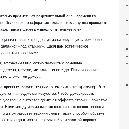
оталью предметы от разрушительной силы времени их
и. Золочение фарфора, металла и стекла лучше проводить
аше, гипса и дерева – предпочтительнее клей.
о один из главных трендов, демонстрирующих стремление
сделанной «под старину». Даря нам эстетическое
нии данными творениями.
ра, эффектный вид можно получить с помощью
я дерева, мебели, металла, гипса и др. Патинирование
ание элементов декора.
старивания искусственным путем считается кракелюр. Это
зуются на предметах искусства. Чтобы декорировать
искусственно пытаются добиться эффекта старины, при этом
вы. Если между двумя слоями контрастных красок нанести
 тогда он разорвет верхний слой и таким способом образует
торые иногда втирают серебряный или золотой порошок.