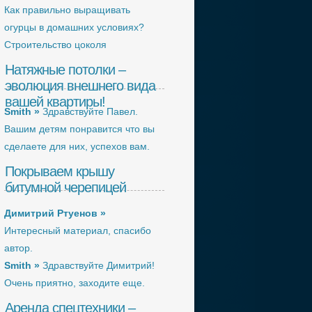
Как правильно выращивать
огурцы в домашних условиях?
Строительство цоколя
Натяжные потолки –
эволюция внешнего вида
вашей квартиры!
Smith »
Здравствуйте Павел.
Вашим детям понравится что вы
сделаете для них, успехов вам.
Покрываем крышу
битумной черепицей
Димитрий Ртуенов »
Интересный материал, спасибо
автор.
Smith »
Здравствуйте Димитрий!
Очень приятно, заходите еще.
Аренда спецтехники –