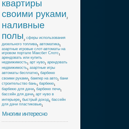
квартиры
своими руками
2
наливные
полы
cферы использования
2
дизельного топлива
автоматика
1
1
азартные игровые слот-автоматы на
игровом портале Максбет Слотс
1
арендовать или купить
недвижимость
арт нуво
арендовать
1
1
недвижимость
азартные игры
1
автоматы бесплатно
барбекю
1
своими руками
бампер на авто
бани
1
1
строительство бань
барбекю
1
1
барбекю для дачи
барбекю печи
1
1
бассейн для дачи
арт нуво в
1
интерьере
быстрый доход
бассейн
1
1
для дачи пластиковые
1
Многим интересно