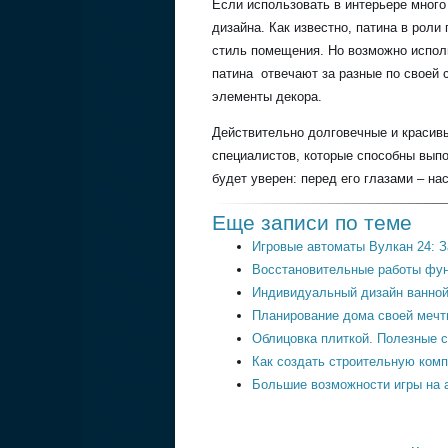
Если использовать в интерьере много
дизайна. Как известно, патина в рол
стиль помещения. Но возможно исполь
патина отвечают за разные по своей 
элементы декора.
Действительно долговечные и красив
специалистов, которые способны вып
будет уверен: перед его глазами – на
Еще записи по теме
Игровые автоматы Вулкан 24: 
Восстановительные работы фу
Индивидуальный дизайн ванной 
Планирование дома своей мечт
Облицовка плиткой. Полезные 
Как создать строительную ком
Большие возможности игры на а