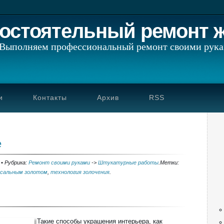
остоятельный ремонт 
Выполняем профессиональный ремонт своими рук
и
Контакты
Архив
RSS
е
•
Рубрика:
Ремонт своими руками
->
Штукатурные работы
.
Метки:
усальным золотом
,
технология золочения
.
Такие способы украшения интерьера, как