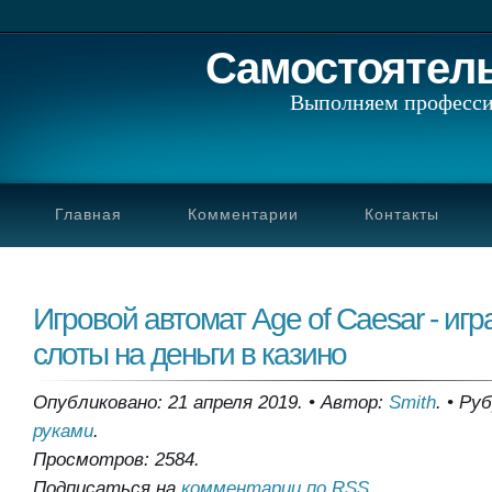
Самостоятел
Выполняем професси
Главная
Комментарии
Контакты
Игровой автомат Age of Caesar - игра
слоты на деньги в казино
Опубликовано: 21 апреля 2019.
•
Автор:
Smith
.
•
Руб
руками
.
Просмотров: 2584.
Подписаться на
комментарии по RSS
.