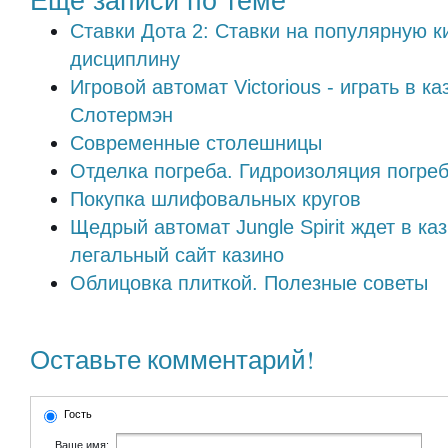
Еще записи по теме
Ставки Дота 2: Ставки на популярную 
дисциплину
Игровой автомат Victorious - играть в к
Слотермэн
Современные столешницы
Отделка погреба. Гидроизоляция погре
Покупка шлифовальных кругов
Щедрый автомат Jungle Spirit ждет в ка
легальный сайт казино
Облицовка плиткой. Полезные советы
Оставьте комментарий!
Гость
Ваше имя: