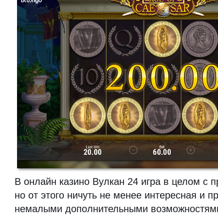
В онлайн казино Вулкан 24 игра в целом с 
но от этого ничуть не менее интересная и п
немалыми дополнительными возможностями