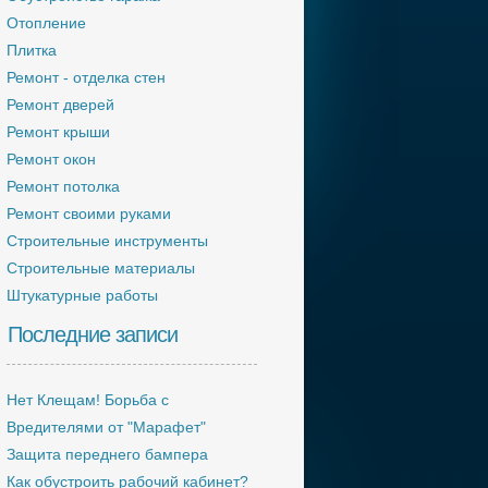
Отопление
Плитка
Ремонт - отделка стен
Ремонт дверей
Ремонт крыши
Ремонт окон
Ремонт потолка
Ремонт своими руками
Строительные инструменты
Строительные материалы
Штукатурные работы
Последние записи
Нет Клещам! Борьба с
Вредителями от "Марафет"
Защита переднего бампера
Как обустроить рабочий кабинет?