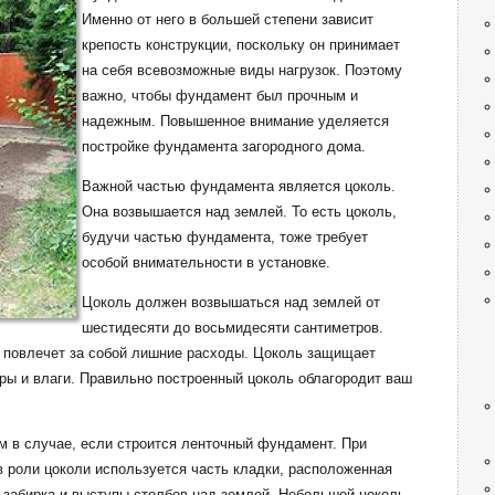
Именно от него в большей степени зависит
крепость конструкции, поскольку он принимает
на себя всевозможные виды нагрузок. Поэтому
важно, чтобы фундамент был прочным и
надежным. Повышенное внимание уделяется
постройке фундамента загородного дома.
Важной частью фундамента является цоколь.
Она возвышается над землей. То есть цоколь,
будучи частью фундамента, тоже требует
особой внимательности в установке.
Цоколь должен возвышаться над землей от
шестидесяти до восьмидесяти сантиметров.
о повлечет за собой лишние расходы. Цоколь защищает
ры и влаги. Правильно построенный цоколь облагородит ваш
м в случае, если строится ленточный фундамент. При
 роли цоколи используется часть кладки, расположенная
 забирка и выступы столбов над землей. Небольшой цоколь