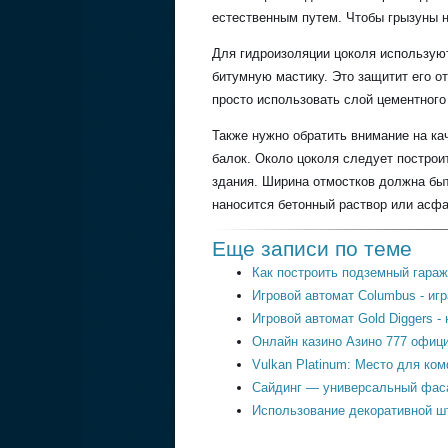
естественным путем. Чтобы грызуны н
Для гидроизоляции цоколя используют
битумную мастику. Это защитит его от
просто использовать слой цементного
Также нужно обратить внимание на ка
балок. Около цоколя следует построи
здания. Ширина отмостков должна быт
наносится бетонный раствор или асфа
Еще записи по теме
Как построить подземный гараж
Игровой автомат Columbus - игр
Игровой автомат Gold Diggers -
Онлайн казино Азино 777 офиц
Vulkan Platinum: Место для ко
Сайдинг — универсальный фас
Использование декоративной шт