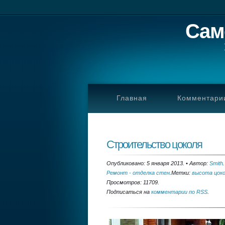
Сам
Главная
Комментари
Строительство цоколя
Опубликовано: 5 января 2013.
•
Автор:
Smith
.
Ремонт - отделка стен
.
Метки:
высота цок
Просмотров: 11709.
Подписаться на
комментарии по RSS
.