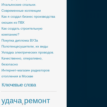
Итальянские спальни.
Современные коллекции
Как я создал бизнес производства
окошек из ПВХ
Как создать строительную
компанию?
Покупка диплома ВУЗа
Полотенцесушители, их виды
Укладка электрических проводов.
Качественно, оперативно,
безопасно
Интернет-магазин радиаторов
отопления в Москве
Ключевые слова
удача
ремонт
2