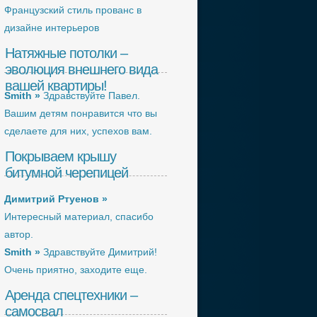
Французский стиль прованс в
дизайне интерьеров
Натяжные потолки –
эволюция внешнего вида
вашей квартиры!
Smith »
Здравствуйте Павел.
Вашим детям понравится что вы
сделаете для них, успехов вам.
Покрываем крышу
битумной черепицей
Димитрий Ртуенов »
Интересный материал, спасибо
автор.
Smith »
Здравствуйте Димитрий!
Очень приятно, заходите еще.
Аренда спецтехники –
самосвал