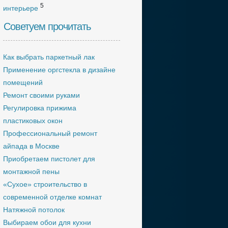
5
интерьере
Советуем прочитать
Как выбрать паркетный лак
Применение оргстекла в дизайне
помещений
Ремонт своими руками
Регулировка прижима
пластиковых окон
Профессиональный ремонт
айпада в Москве
Приобретаем пистолет для
монтажной пены
«Сухое» строительство в
современной отделке комнат
Натяжной потолок
Выбираем обои для кухни