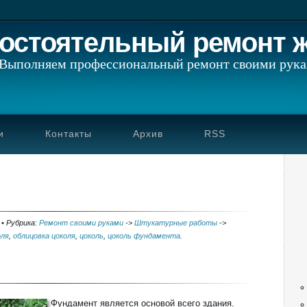
остоятельный ремонт 
Выполняем профессиональный ремонт своими рук
и
Контакты
Архив
RSS
•
Рубрика:
Ремонт своими руками
->
Штукатурные работы
->
оля
,
облицовка цоколя
,
цоколь
,
цоколь фундамента
.
Фундамент является основой всего здания.