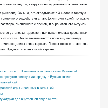
е проникли внутри, снаружи они заделываются решетками.
 рубероид. Обычно, его складывают в 3-4 слоя в горячую
 усиленного воздействия влаги. Если грунт сухой, то можно
 раствора, смешенного с песком, и обработанного битумом.
чество установки гидроизоляции ниже половых деревянных
ть отмостки. Они устанавливаются по всему периметру
ь больше длины свеса карниза. Поверх готовых отмостков
льт. Предпочтителен второй вариант.
ай в слоты от Новоматик в онлайн казино Вулкан 24
 не пропусти золотую лихорадку в Вулкан казино
иальный сайт
мфортной игры и больших выигрышей
ад
укатурки для внутренней отделки стен