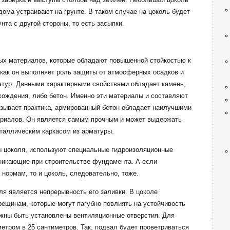
дома устраивают на грунте. В таком случае на цоколь будет
унта с другой стороны, то есть засыпки.
ных материалов, которые обладают повышенной стойкостью к
 как он выполняет роль защиты от атмосферных осадков и
атур. Данными характерными свойствами обладает камень,
хождения, либо бетон. Именно эти материалы и составляют
казывает практика, армированный бетон обладает наилучшими
ериалов. Он является самым прочным и может выдержать
еталлическим каркасом из арматуры.
 цоколя, используют специальные гидроизоляционные
никающие при строительстве фундамента. А если
нормам, то и цоколь, следовательно, тоже.
я является непрерывность его заливки. В цоколе
трещинам, которые могут пагубно повлиять на устойчивость
лжны быть установлены вентиляционные отверстия. Для
метром в 25 сантиметров. Так, подвал будет проветриваться