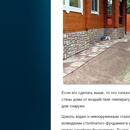
Если его сделать выше, то это тольк
стены дома от воздействия температу
дом снаружи.
Цоколь виден и невооруженным глазо
возведении столбчатого фундамента в
между столбами фундамента. То есть