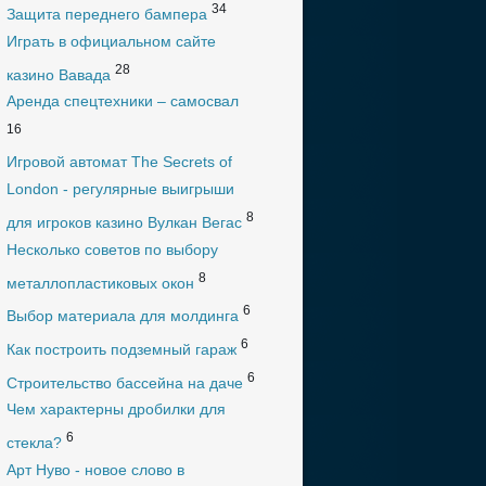
34
Защита переднего бампера
Играть в официальном сайте
28
казино Вавада
Аренда спецтехники – самосвал
16
Игровой автомат The Secrets of
London - регулярные выигрыши
8
для игроков казино Вулкан Вегас
Несколько советов по выбору
8
металлопластиковых окон
6
Выбор материала для молдинга
6
Как построить подземный гараж
6
Строительство бассейна на даче
Чем характерны дробилки для
6
стекла?
Арт Нуво - новое слово в