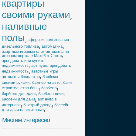
квартиры
своими руками
2
наливные
полы
cферы использования
2
дизельного топлива
автоматика
1
1
азартные игровые слот-автоматы на
игровом портале Максбет Слотс
1
арендовать или купить
недвижимость
арт нуво
арендовать
1
1
недвижимость
азартные игры
1
автоматы бесплатно
барбекю
1
своими руками
бампер на авто
бани
1
1
строительство бань
барбекю
1
1
барбекю для дачи
барбекю печи
1
1
бассейн для дачи
арт нуво в
1
интерьере
быстрый доход
бассейн
1
1
для дачи пластиковые
1
Многим интересно