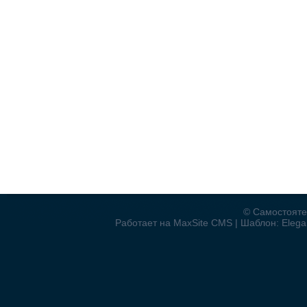
© Самостояте
Работает на MaxSite CMS | Шаблон: Elegan