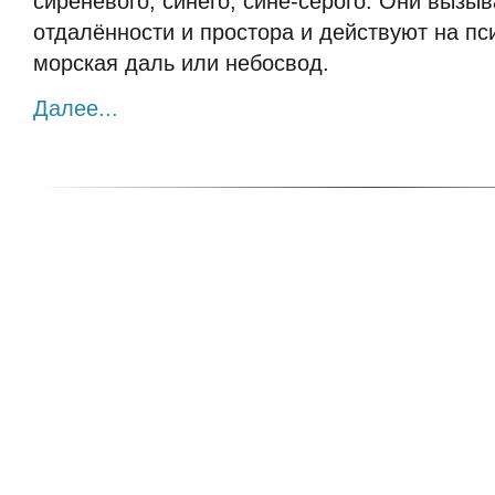
сиреневого, синего, сине-серого. Они выз
отдалённости и простора и действуют на пс
морская даль или небосвод.
Далее...