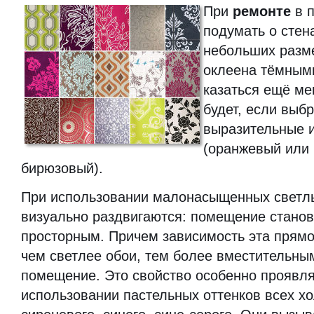
При
ремонте
в п
подумать о стен
небольших разме
оклеена тёмными
казаться ещё ме
будет, если выб
выразительные и
(оранжевый или 
бирюзовый).
При использовании малонасыщенных светлы
визуально раздвигаются: помещение станов
просторным. Причем зависимость эта прям
чем светлее обои, тем более вместительны
помещение. Это свойство особенно проявля
использовании пастельных оттенков всех х