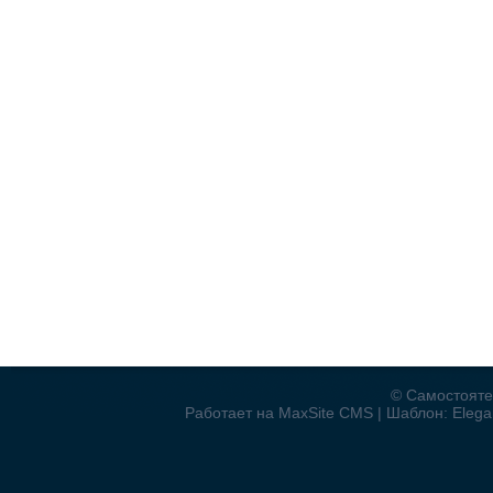
© Самостояте
Работает на MaxSite CMS | Шаблон: Elegan