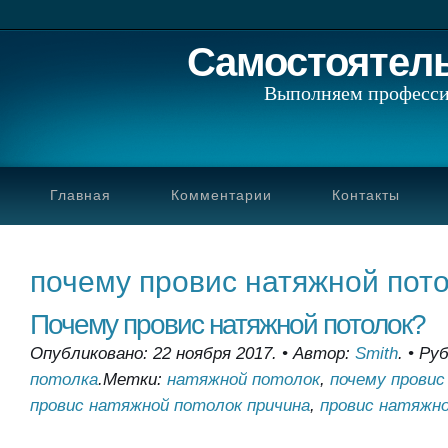
Самостоятел
Выполняем професси
Главная
Комментарии
Контакты
почему провис натяжной пот
Почему провис натяжной потолок?
Опубликовано: 22 ноября 2017.
•
Автор:
Smith
.
•
Руб
потолка
.
Метки:
натяжной потолок
,
почему прови
провис натяжной потолок причина
,
провис натяжн