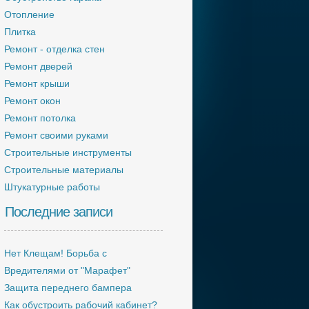
Отопление
Плитка
Ремонт - отделка стен
Ремонт дверей
Ремонт крыши
Ремонт окон
Ремонт потолка
Ремонт своими руками
Строительные инструменты
Строительные материалы
Штукатурные работы
Последние записи
Нет Клещам! Борьба с
Вредителями от "Марафет"
Защита переднего бампера
Как обустроить рабочий кабинет?