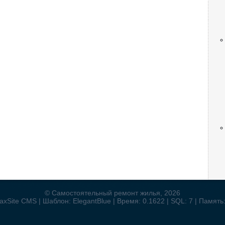
© Самостоятельный ремонт жилья, 2026
xSite CMS | Шаблон: ElegantBlue | Время: 0.1622 | SQL: 7 | Память