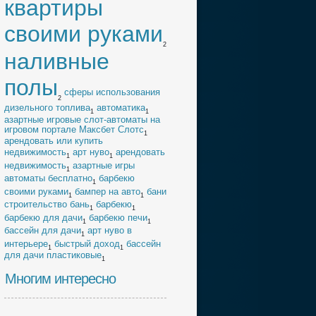
квартиры
своими руками
2
наливные
полы
cферы использования
2
дизельного топлива
автоматика
1
1
азартные игровые слот-автоматы на
игровом портале Максбет Слотс
1
арендовать или купить
недвижимость
арт нуво
арендовать
1
1
недвижимость
азартные игры
1
автоматы бесплатно
барбекю
1
своими руками
бампер на авто
бани
1
1
строительство бань
барбекю
1
1
барбекю для дачи
барбекю печи
1
1
бассейн для дачи
арт нуво в
1
интерьере
быстрый доход
бассейн
1
1
для дачи пластиковые
1
Многим интересно