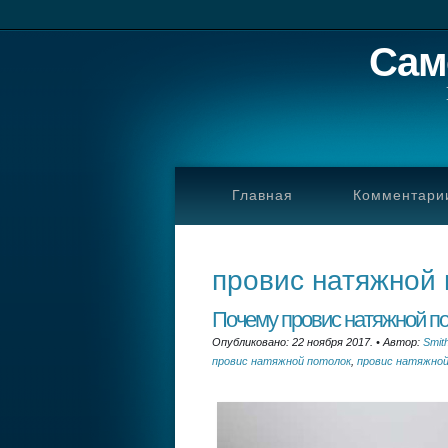
Сам
Главная
Комментари
провис натяжной 
Почему провис натяжной п
Опубликовано: 22 ноября 2017.
•
Автор:
Smit
провис натяжной потолок
,
провис натяжной