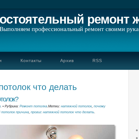
остоятельный ремонт 
Выполняем профессиональный ремонт своими рук
и
Контакты
Архив
RSS
потолок что делать
отолок?
h
.
•
Рубрика:
Ремонт потолка
.
Метки:
натяжной потолок
,
почему
 потолок причина
,
провис натяжной потолок что делать
.