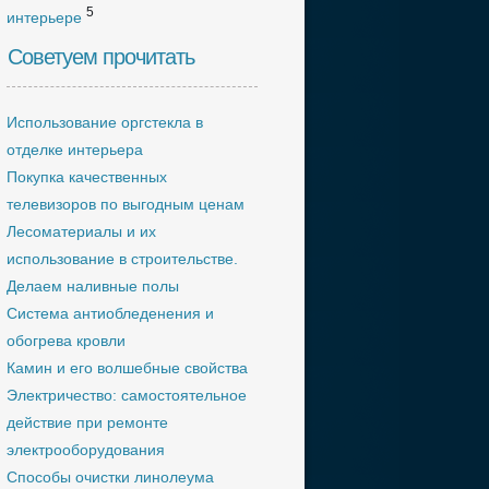
5
интерьере
Советуем прочитать
Использование оргстекла в
отделке интерьера
Покупка качественных
телевизоров по выгодным ценам
Лесоматериалы и их
использование в строительстве.
Делаем наливные полы
Система антиобледенения и
обогрева кровли
Камин и его волшебные свойства
Электричество: самостоятельное
действие при ремонте
электрооборудования
Способы очистки линолеума