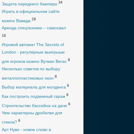
34
Защита переднего бампера
Играть в официальном сайте
28
казино Вавада
Аренда спецтехники – самосвал
16
Игровой автомат The Secrets of
London - регулярные выигрыши
8
для игроков казино Вулкан Вегас
Несколько советов по выбору
8
металлопластиковых окон
6
Выбор материала для молдинга
6
Как построить подземный гараж
6
Строительство бассейна на даче
Чем характерны дробилки для
6
стекла?
Арт Нуво - новое слово в