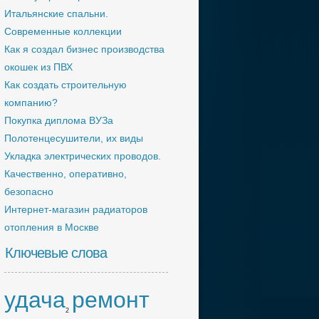
Итальянские спальни.
Современные коллекции
Как я создал бизнес производства
окошек из ПВХ
Как создать строительную
компанию?
Покупка диплома ВУЗа
Полотенцесушители, их виды
Укладка электрических проводов.
Качественно, оперативно,
безопасно
Интернет-магазин радиаторов
отопления в Москве
Ключевые слова
удача
ремонт
2