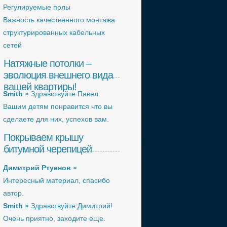
Регулируемые полы
Важность качественного монтажа
структурированных кабельных
сетей
Натяжные потолки –
эволюция внешнего вида
вашей квартиры!
Smith »
Здравствуйте Павел.
Вашим детям понравится что вы
сделаете для них, успехов вам.
Покрываем крышу
битумной черепицей
Димитрий Ртуенов »
Интересный материал, спасибо
автор.
Smith »
Здравствуйте Димитрий!
Очень приятно, заходите еще.