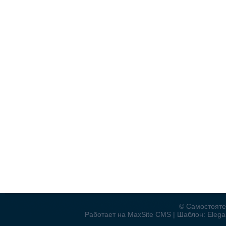
© Самостояте
Работает на MaxSite CMS | Шаблон: Elegan