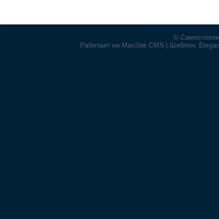
© Самостояте
Работает на MaxSite CMS | Шаблон: Elegant