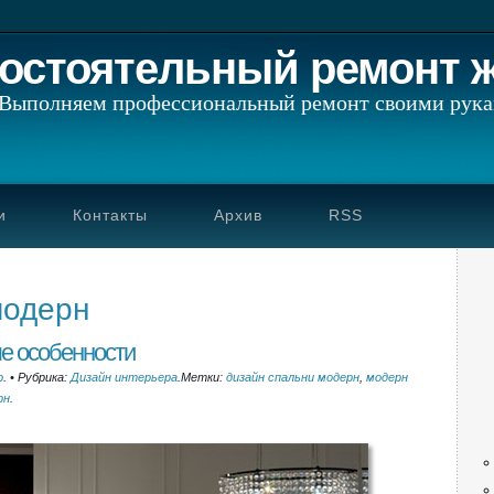
остоятельный ремонт 
Выполняем профессиональный ремонт своими рук
и
Контакты
Архив
RSS
модерн
е особенности
p
.
•
Рубрика:
Дизайн интерьера
.
Метки:
дизайн спальни модерн
,
модерн
рн
.