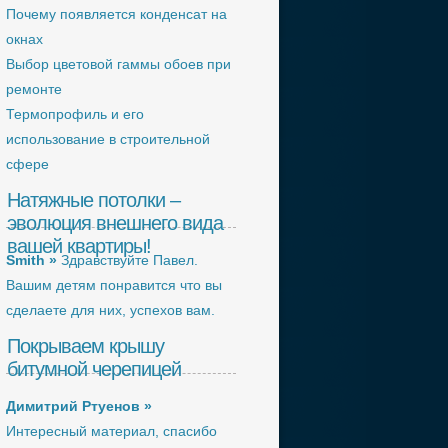
Почему появляется конденсат на
окнах
Выбор цветовой гаммы обоев при
ремонте
Термопрофиль и его
использование в строительной
сфере
Натяжные потолки –
эволюция внешнего вида
вашей квартиры!
Smith »
Здравствуйте Павел.
Вашим детям понравится что вы
сделаете для них, успехов вам.
Покрываем крышу
битумной черепицей
Димитрий Ртуенов »
Интересный материал, спасибо