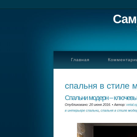
Сам
Главная
Комментари
спальня в стиле 
Спальни модерн – ключевы
Опубликовано: 20 июня 2016.
•
Автор:
vetal.x
в интерьере спальни
,
спальня в стиле моде