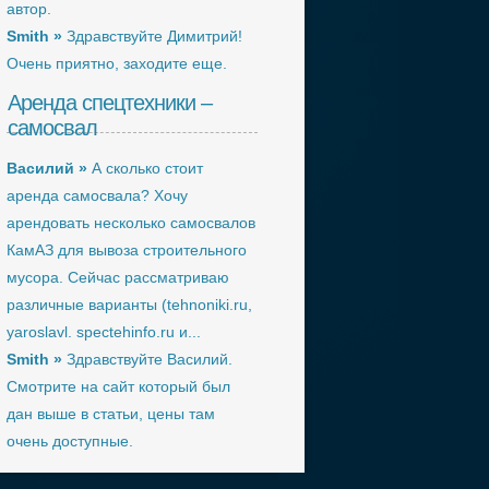
автор.
Smith »
Здравствуйте Димитрий!
Очень приятно, заходите еще.
Аренда спецтехники –
самосвал
Василий »
А сколько стоит
аренда самосвала? Хочу
арендовать несколько самосвалов
КамАЗ для вывоза строительного
мусора. Сейчас рассматриваю
различные варианты (tehnoniki.ru,
yaroslavl. spectehinfo.ru и...
Smith »
Здравствуйте Василий.
Смотрите на сайт который был
дан выше в статьи, цены там
очень доступные.