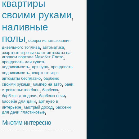
квартиры
своими руками
2
наливные
полы
cферы использования
2
дизельного топлива
автоматика
1
1
азартные игровые слот-автоматы на
игровом портале Максбет Слотс
1
арендовать или купить
недвижимость
арт нуво
арендовать
1
1
недвижимость
азартные игры
1
автоматы бесплатно
барбекю
1
своими руками
бампер на авто
бани
1
1
строительство бань
барбекю
1
1
барбекю для дачи
барбекю печи
1
1
бассейн для дачи
арт нуво в
1
интерьере
быстрый доход
бассейн
1
1
для дачи пластиковые
1
Многим интересно