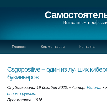
Самостоятел
Выполняем професси
Главная
Комментарии
Контакты
Csgopositive – один из лучших кибе
букмекеров
Опубликовано: 19 декабря 2020.
•
Автор:
Victoria
.
•
своими руками
.
Просмотров: 1916.