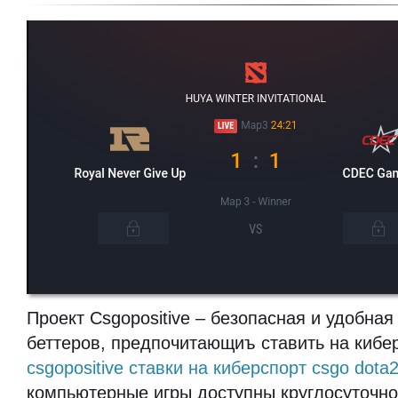
Проект Csgopositive – безопасная и удобна
беттеров, предпочитающиъ ставить на кибер
csgopositive ставки на киберспорт csgo dota2 
компьютерные игры доступны круглосуточно