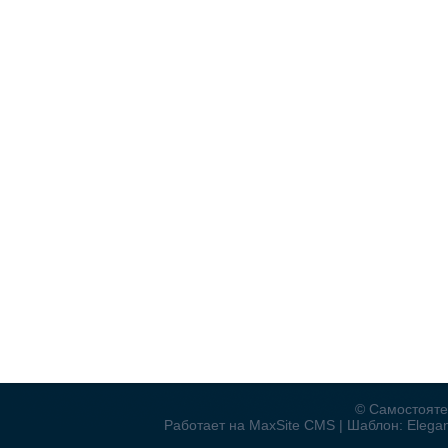
© Самостояте
Работает на MaxSite CMS | Шаблон: Elegant