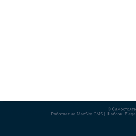
© Самостояте
Работает на MaxSite CMS | Шаблон: Elegan