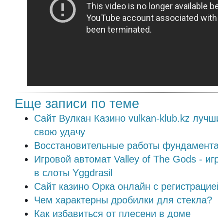
Еще записи по теме
Сайт Вулкан Казино vulkan-klub.kz лучш
свою удачу
Восстановительные работы фундамент
Игровой автомат Valley of The Gods - иг
в слоты Yggdrasil
Сайт казино Орка онлайн с регистрацие
Чем характерны дробилки для стекла?
Как избавиться от плесени в доме