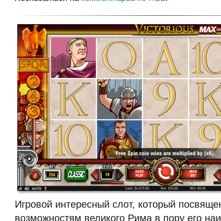
Игровой интересный слот, который посвяще
возможностям великого Рима в пору его на