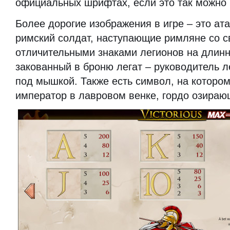
официальных шрифтах, если это так можно 
Более дорогие изображения в игре – это ат
римский солдат, наступающие римляне со 
отличительными знаками легионов на длинн
закованный в броню легат – руководитель 
под мышкой. Также есть символ, на которо
император в лавровом венке, гордо озираю