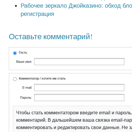
Рабочее зеркало Джойказино: обход бло
регистрация
Оставьте комментарий!
Гость
Ваше имя:
Комментатор / хотите им стать
E-mail:
Пароль:
Чтобы стать комментатором введите email и парол
комментарий. В дальшейшем ваша связка email-пар
комментировать и редактировать свои данные. Не з