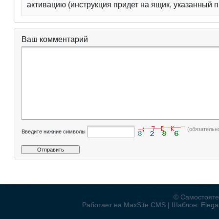
активацию (инструкция придет на ящик, указанный п
Ваш комментарий
(обязательн
Введите нижние символы
© Самостояте
Работает на MaxSite CMS | Шаблон: Elegan