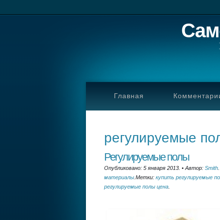
Сам
Главная
Комментари
регулируемые по
Регулируемые полы
Опубликовано: 5 января 2013.
•
Автор:
Smith
.
материалы
.
Метки:
купить регулируемые п
регулируемые полы цена
.