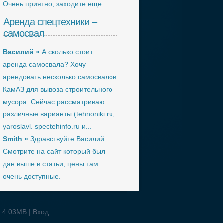
Очень приятно, заходите еще.
Аренда спецтехники –
самосвал
Василий »
А сколько стоит
аренда самосвала? Хочу
арендовать несколько самосвалов
КамАЗ для вывоза строительного
мусора. Сейчас рассматриваю
различные варианты (tehnoniki.ru,
yaroslavl. spectehinfo.ru и...
Smith »
Здравствуйте Василий.
Смотрите на сайт который был
дан выше в статьи, цены там
очень доступные.
: 4.03MB |
Вход