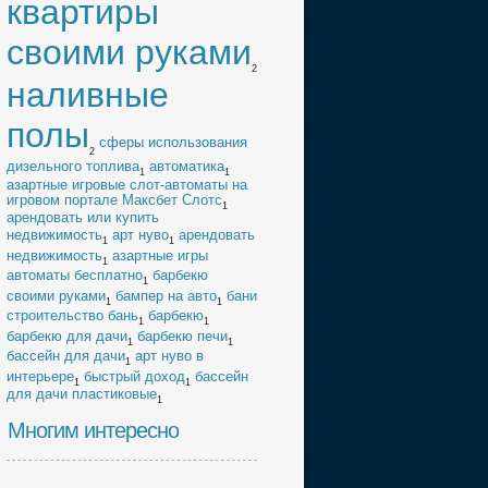
квартиры
своими руками
2
наливные
полы
cферы использования
2
дизельного топлива
автоматика
1
1
азартные игровые слот-автоматы на
игровом портале Максбет Слотс
1
арендовать или купить
недвижимость
арт нуво
арендовать
1
1
недвижимость
азартные игры
1
автоматы бесплатно
барбекю
1
своими руками
бампер на авто
бани
1
1
строительство бань
барбекю
1
1
барбекю для дачи
барбекю печи
1
1
бассейн для дачи
арт нуво в
1
интерьере
быстрый доход
бассейн
1
1
для дачи пластиковые
1
Многим интересно