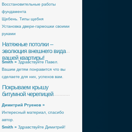
Восстановительные работы
фундамента
Щебень. Типы щебня
Установка двери-гармошки своими
руками
Натяжные потолки –
эволюция внешнего вида
вашей квартиры!
Smith »
Здравствуйте Павел.
Вашим детям понравится что вы
сделаете для них, успехов вам.
Покрываем крышу
битумной черепицей
Димитрий Ртуенов »
Интересный материал, спасибо
автор.
Smith »
Здравствуйте Димитрий!