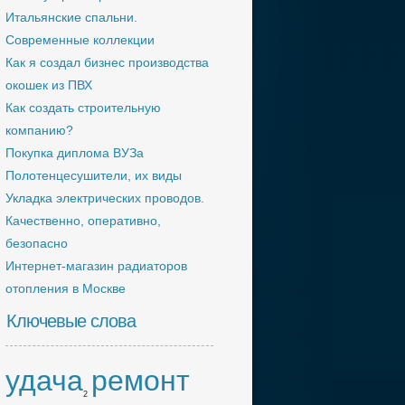
Итальянские спальни.
Современные коллекции
Как я создал бизнес производства
окошек из ПВХ
Как создать строительную
компанию?
Покупка диплома ВУЗа
Полотенцесушители, их виды
Укладка электрических проводов.
Качественно, оперативно,
безопасно
Интернет-магазин радиаторов
отопления в Москве
Ключевые слова
удача
ремонт
2