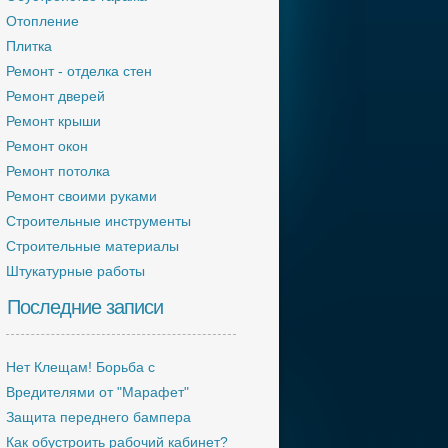
Отопление
Плитка
Ремонт - отделка стен
Ремонт дверей
Ремонт крыши
Ремонт окон
Ремонт потолка
Ремонт своими руками
Строительные инструменты
Строительные материалы
Штукатурные работы
Последние записи
Нет Клещам! Борьба с
Вредителями от "Марафет"
Защита переднего бампера
Как обустроить рабочий кабинет?