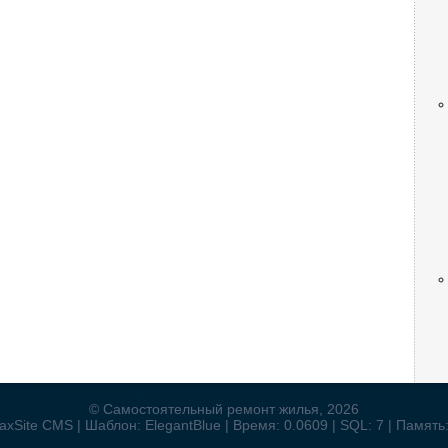
© Самостоятельный ремонт жилья, 2026
xSite CMS | Шаблон: ElegantBlue | Время: 0.0609 | SQL: 7 | Память