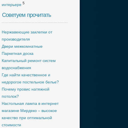
5
интерьере
Советуем прочитать
Нержавеющие заклепки от
производителя
Двери межкомнатные
Паркетная доска
Капитальный ремонт систем
водоснабжения
Где найти качественное и
недорогое постельное белье?
Почему провис натяжной
потолок?
Настольная лампа в интернет
магазине Мирдеко – высокое
качество при оптимальной
стоимости