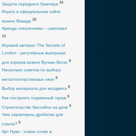
34
Защита переднего бампера
Играть в официальном сайте
28
казино Вавада
Аренда спецтехники – самосвал
16
Игровой автомат The Secrets of
London - регулярные выигрыши
8
для игроков казино Вулкан Вегас
Несколько советов по выбору
8
металлопластиковых окон
6
Выбор материала для молдинга
6
Как построить подземный гараж
6
Строительство бассейна на даче
Чем характерны дробилки для
6
стекла?
Арт Нуво - новое слово в