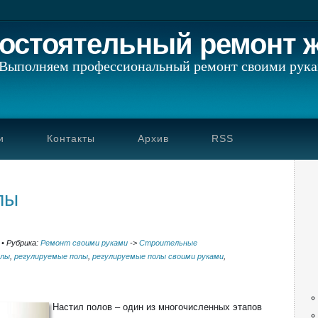
остоятельный ремонт 
Выполняем профессиональный ремонт своими рук
и
Контакты
Архив
RSS
лы
•
Рубрика:
Ремонт своими руками
->
Строительные
олы
,
регулируемые полы
,
регулируемые полы своими руками
,
Настил полов – один из многочисленных этапов